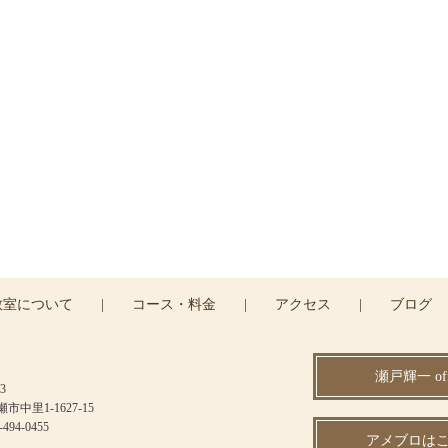
ご予約・お問い合わせ
はお電話または
コンタクトフォームよりお問い合わせ
042-494-0455
CONTACT >
教室について
|
コース・料金
|
アクセス
|
ブログ
瀬戸輝一 offi
3
中里1-1627-15
494-0455
アメブロはこ