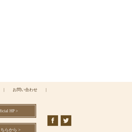
ください
|
お問い合わせ
|
cial HP >
ちらから >