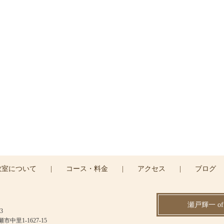
ご予約・お問い合わせ
はお電話または
コンタクトフォームよりお問い合わせ
042-494-0455
CONTACT >
教室について
|
コース・料金
|
アクセス
|
ブログ
瀬戸輝一 offi
3
中里1-1627-15