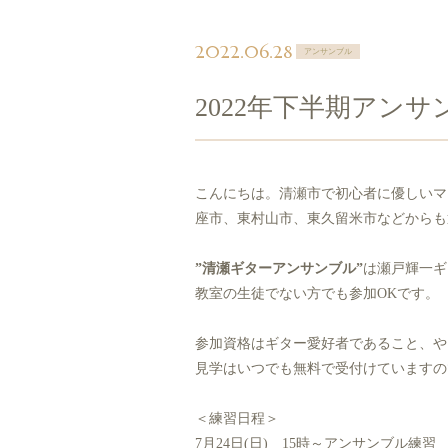
2022.06.28
アンサンブル
2022年下半期アン
こんにちは。清瀬市で初心者に優しいマ
座市、東村山市、東久留米市などからも
”清瀬ギターアンサンブル”
は瀬戸輝一ギ
教室の生徒でない方でも参加OKです。
参加資格はギター愛好者であること、や
見学はいつでも無料で受付けていますの
＜練習日程＞
7月24日(日) 15時～アンサンブル練習