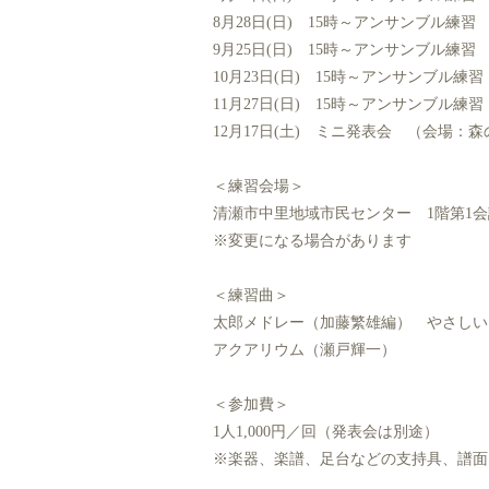
8月28日(日) 15時～アンサンブル練習
9月25日(日) 15時～アンサンブル練習
10月23日(日) 15時～アンサンブル練習
11月27日(日) 15時～アンサンブル練習
12月17日(土) ミニ発表会 （会場：
＜練習会場＞
清瀬市中里地域市民センター 1階第1
※変更になる場合があります
＜練習曲＞
太郎メドレー（加藤繁雄編） やさしい
アクアリウム（瀬戸輝一）
＜参加費＞
1人1,000円／回（発表会は別途）
※楽器、楽譜、足台などの支持具、譜面