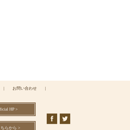
ください
|
お問い合わせ
|
cial HP >
ちらから >