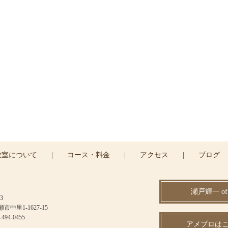
ご予約・お問い合わせ
はお電話または
コンタクトフォームよりお問い合わせ
042-494-0455
CONTACT >
教室について
|
コース・料金
|
アクセス
|
ブログ
瀬戸輝一 offi
3
中里1-1627-15
494-0455
アメブロはこ